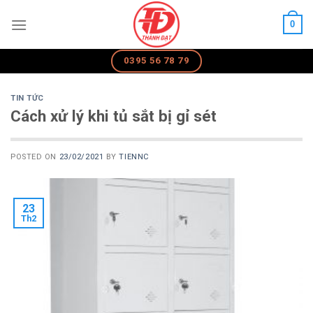
Skip
0
to
content
0395 56 78 79
TIN TỨC
Cách xử lý khi tủ sắt bị gỉ sét
POSTED ON
23/02/2021
BY
TIENNC
23
Th2