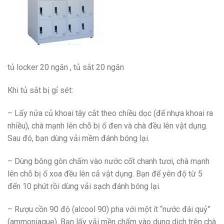
tủ locker 20 ngăn , tủ sắt 20 ngăn
Khi tủ sắt bị gỉ sét:
– Lấy nửa củ khoai tây cắt theo chiều dọc (để nhựa khoai ra
nhiều), chà mạnh lên chỗ bị ố đen và chà đều lên vật dụng.
Sau đó, bạn dùng vải mềm đánh bóng lại.
– Dùng bông gòn chấm vào nước cốt chanh tươi, chà mạnh
lên chỗ bị ố xoa đều lên cả vật dụng. Bạn để yên độ từ 5
đến 10 phút rồi dùng vải sạch đánh bóng lại.
– Rượu cồn 90 độ (alcool 90) pha với một ít “nước đái quỷ”
(ammoniaque). Bạn lấy vải mền chấm vào dung dịch trên chà