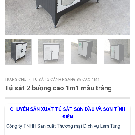
TRANG CHỦ
/
TỦ SẮT 2 CÁNH NGANG 85 CAO 1M1
Tủ sắt 2 buồng cao 1m1 màu trắng
CHUYÊN SẢN XUẤT TỦ SẮT SƠN DẦU VÀ SƠN TĨNH
ĐIỆN
Công ty TNHH Sản xuất Thương mại Dịch vụ Lam Tùng