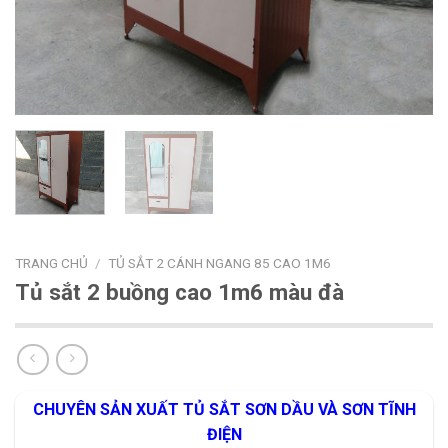
TRANG CHỦ
/
TỦ SẮT 2 CÁNH NGANG 85 CAO 1M6
Tủ sắt 2 buồng cao 1m6 màu đà
CHUYÊN SẢN XUẤT TỦ SẮT SƠN DẦU VÀ SƠN TĨNH
ĐIỆN